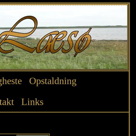
heste
Opstaldning
takt
Links