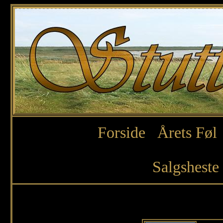
Forside
Årets Føl
Salgsheste