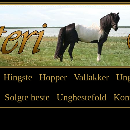
Hingste
Hopper
Vallakker
Ung
Solgte heste
Unghestefold
Kon