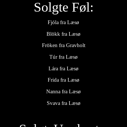
Solgte Føl:
Fjóla
fra
Læsø
ø
Blökk fra Læsø
Fröken fra Gravholt
Túr fra Læsø
Lára fra Læsø
Frida fra Læsø
Nanna fra Læsø
Svava fra Læsø