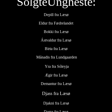
SolgteUngheste:
Depill fra Læsø
Eldur fra Fædrelandet
Bokki fra Læsø
Ástvaldur fra Læsø
Birta fra Læsø
Mánadis fra Lundgaarden
Yra fra Sóleyja
Ægir fra Læsø
Demantur fra Læsø
Djass fra Læsø
Djakni fra Læsø
Dama fra Læsø