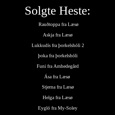
Solgte Heste:
Rauðtoppa fra Læsø
Askja fra Læsø
Lukkudís fra þorkelshóli 2
þoka fra þorkelshóli
Funi fra Amhedegård
Ása fra Læsø
Stjerna fra Læsø
Helga fra Læsø
Eygló fra My-Soley