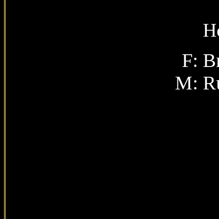
H
F:
Br
M:
R