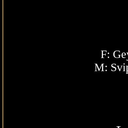
F:
Gey
M: Svi