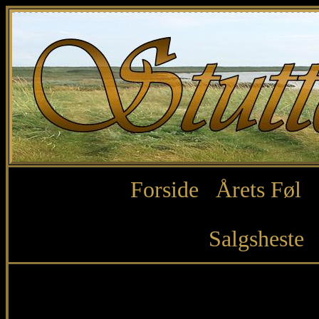
Forside
Årets Føl
Salgsheste