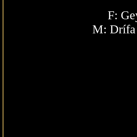
F:
Gey
M:
Drífa