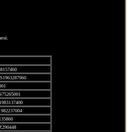
est.
68157460
IS1963287960
001
S75265001
S1983137400
S1982237004
135860
Z290448