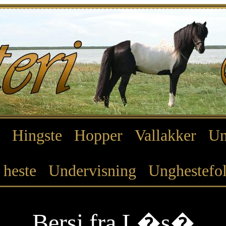
Hingste
Hopper
Vallakker
Un
 heste
Undervisning
Unghestefo
Bersi fra L�s�