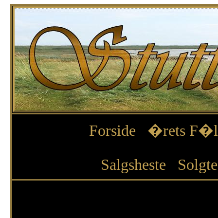
Forside
�rets F�l
Salgsheste
Solgte