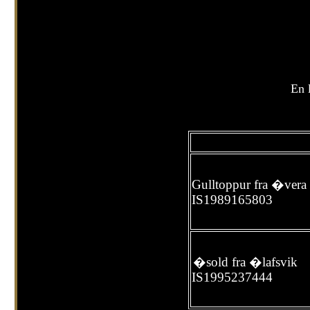
En 
Gulltoppur fra �vera
IS1989165803
�sold fra �lafsvik
IS1995237444