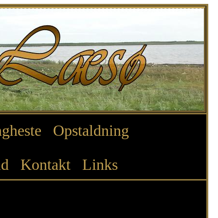
gheste
Opstaldning
ld
Kontakt
Links