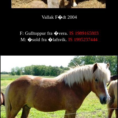
Vallak F�dt 2004
F:
Gulltoppur
fra �vera
.
IS 1989165803
M: �sold fra �lafsvik.
IS 1995237444