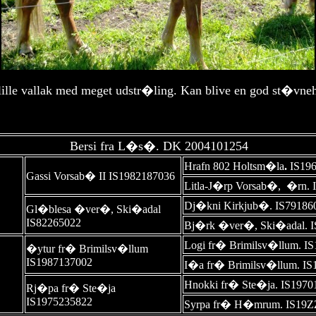
lille vallak med meget udstr�ling. Kan blive en god st�vneh
Bersi fra L�s�.
DK 2004101254
Hrafn 802 Holtsm�la
.
IS19
Gassi Vorsab� II IS1982187036
Litla-J�rp Vorsab�, �rn.
Dj�kni Kirkjub�.
IS79186
Gl�blesa �ver�, Ski�adal
IS82265022
Bj�rk �ver�, Ski�adal. I
Logi fr� Brimilsv�llum. I
�ytur fr� Brimilsv�llum
IS1987137002
I�a fr� Brimilsv�llum. I
Hnokki fr� Ste�ja. IS1970
Rj�pa fr� Ste�ja
IS1975235822
Syrpa fr� H�mrum. IS19Z