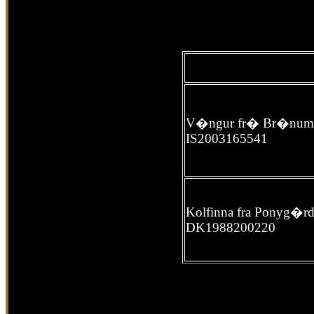
V�ngur fr� Br�num
IS2003165541
Kolfinna fra Ponyg�r
DK1988200220