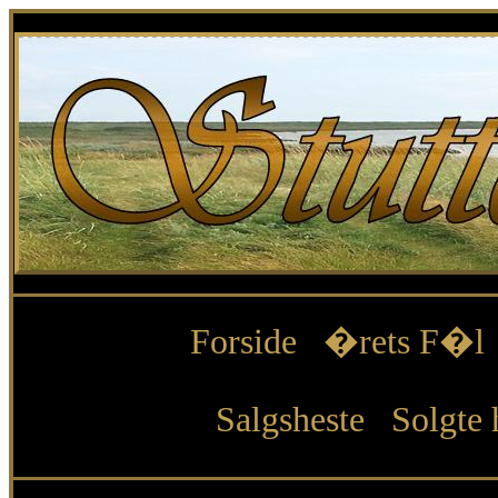
Forside
�rets F�l
Salgsheste
Solgte 