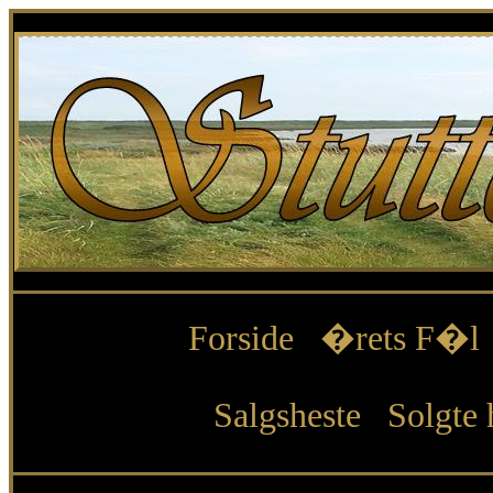
Forside
�rets F�l
Salgsheste
Solgte 