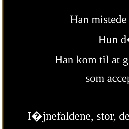
Han mistede
Hun d�
Han kom til at
som acce
I�jnefaldene, stor, de