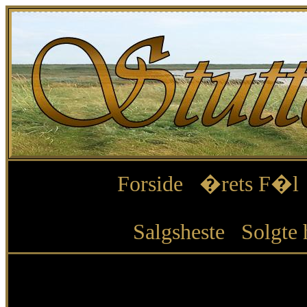
Forside
�rets F�l
Salgsheste
Solgte 