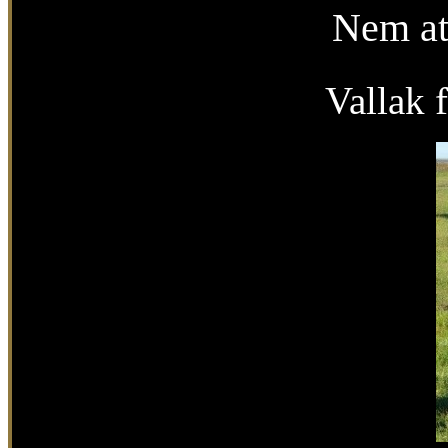
Nem at
Val
lak 