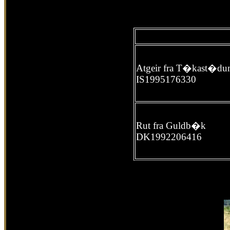
Atgeir fra T�kast�d
IS1995176330
Rut fra Guldb�k
DK1992206416