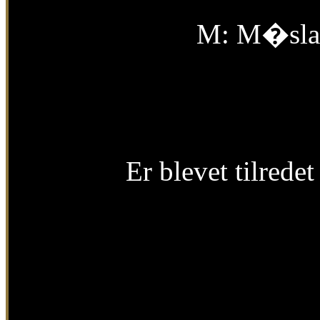
M:
M�sla 
Er blevet tilred