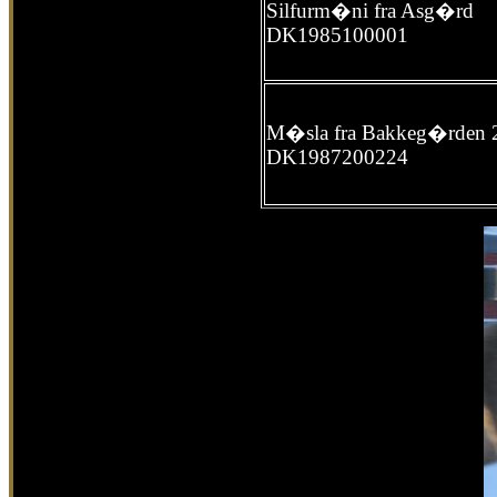
Silfurm�ni fra Asg�rd
DK1985100001
M�sla fra Bakkeg�rden 
DK1987200224