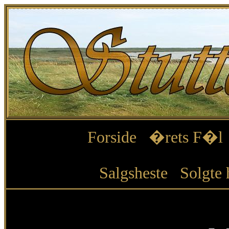
Forside
�rets F�l
Salgsheste
Solgte 