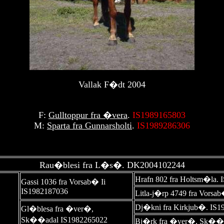
Vallak F�dt 2004
F:
Gulltoppur fra �vera
.
IS1989165803
M:
Sparta fra Gunnarsholti
.
IS1989286306
Rau�blesi fra L�s�.
DK2004102244
Hrafn 802 fra Holtsm�la.
Gassi 1036 fra Vorsab� Ii
IS1982187036
Litla-j�rp 4749 fra Vorsa
Dj�kni fra Kirkjub�. IS1
Gl�blesa fra �ver�,
Sk��adal IS1982265022
Bj�rk fra �ver�, Sk��a