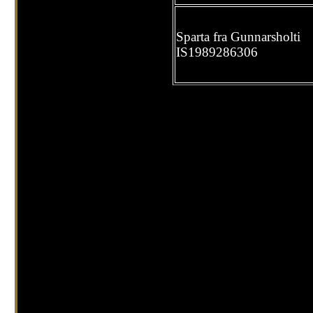
Sparta fra Gunnarsholti
IS1989286306