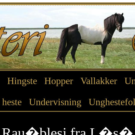
Hingste
Hopper
Vallakker
Un
 heste
Undervisning
Unghestefo
Rau�blesi fra L�s�