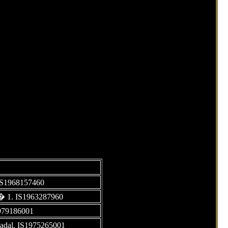
 IS1968157460
b� 1. IS1963287960
979186001
dal. IS1975265001