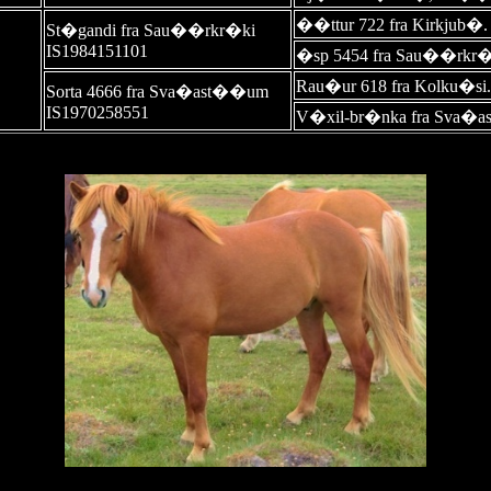
��ttur 722 fra Kirkjub�.
St�gandi fra Sau��rkr�ki
IS1984151101
�sp 5454 fra Sau��rkr�
Rau�ur 618 fra Kolku�si
Sorta 4666 fra Sva�ast��um
IS1970258551
V�xil-br�nka fra Sva�