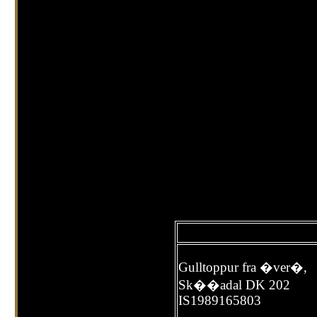
Gulltoppur fra �ver�,
Sk��adal DK 202
IS1989165803