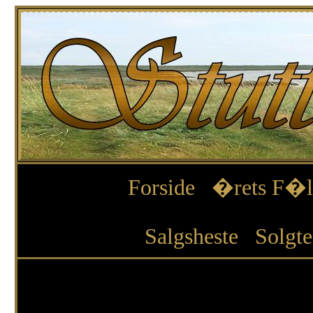
Forside
�rets F�l
Salgsheste
Solgte