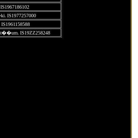
 IS1967186102
ki. IS1977257000
. IS1961158588
ast��um. IS19ZZ258248