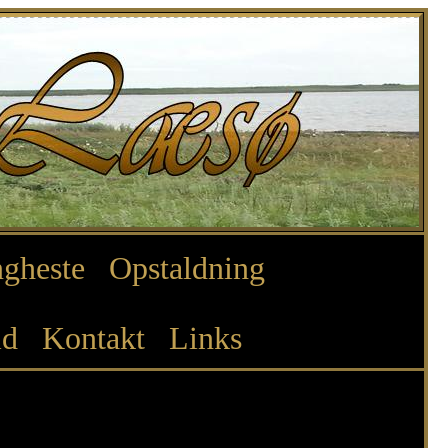
gheste
Opstaldning
ld
Kontakt
Links