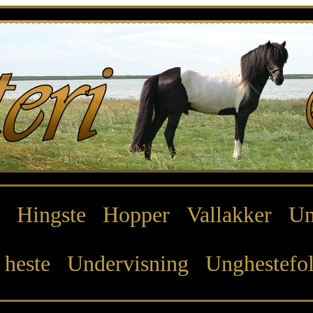
Hingste
Hopper
Vallakker
Un
 heste
Undervisning
Unghestefo