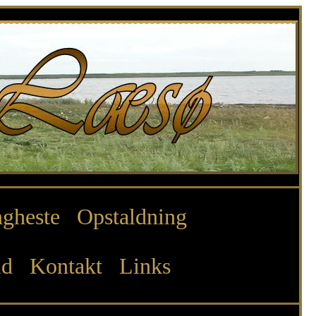
gheste
Opstaldning
ld
Kontakt
Links