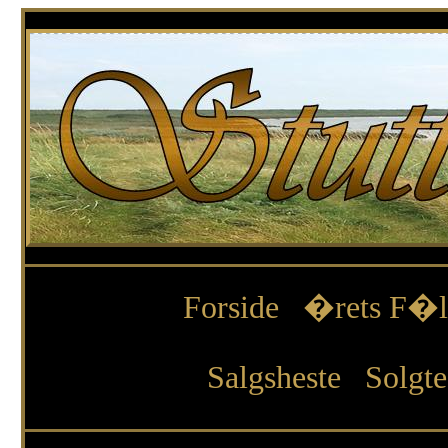
Forside
�rets F�l
Salgsheste
Solgte