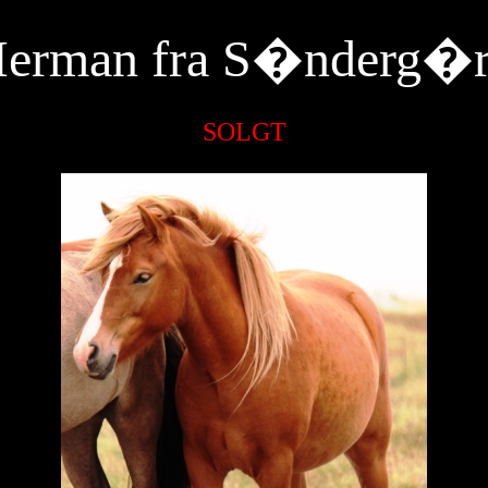
erman fra S�nderg�
SOLGT