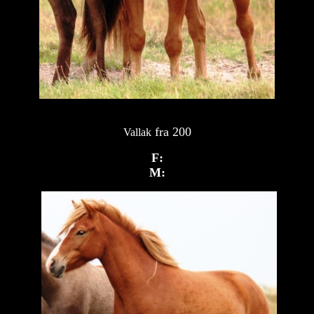
fra 200
Vallak
F:
M: