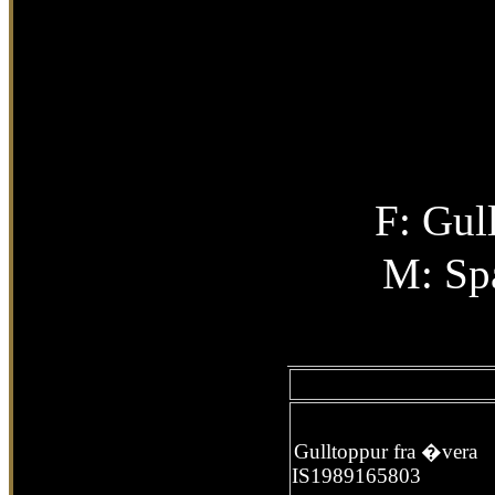
F: Gul
M: Spa
Gulltoppur fra �vera
IS1989165803