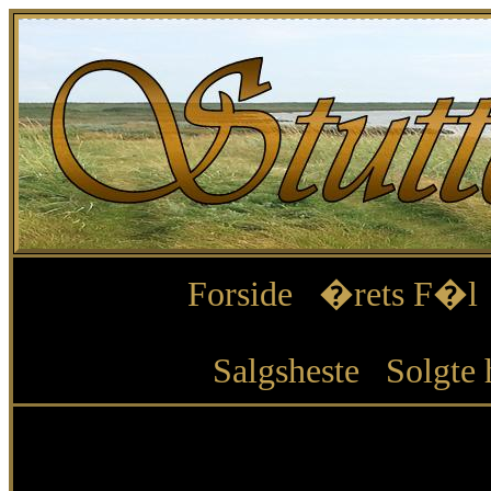
Forside
�rets F�l
Salgsheste
Solgte 