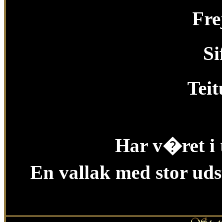
Fre
S
Tei
Har v�ret i 
En vallak med stor uds