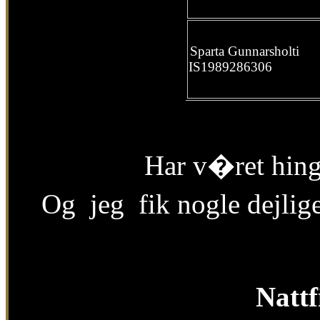
Sparta Gunnarsholti
IS1989286306
Har v�ret hing
Og jeg fik nogle dejlige
Natt