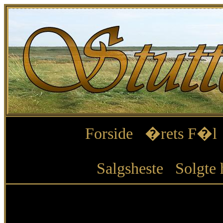
Forside
�rets F�l
Salgsheste
Solgte 