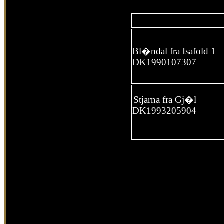
Bl�ndal fra Isafold 1
DK1990107307
Stjarna fra Gj�l
DK1993205904