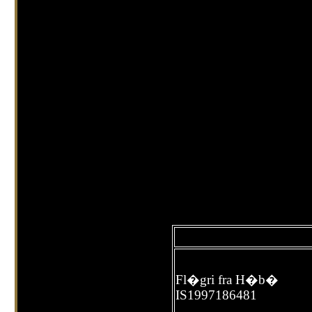
Fl�gri fra H�b�
IS1997186481