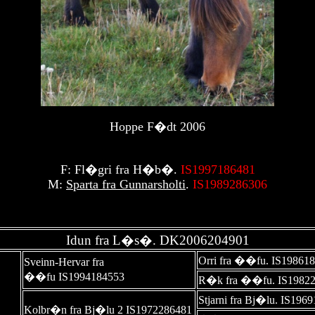
Hoppe F�dt 2006
F: Fl�gri fra H�b�.
IS1997186481
M:
Sparta fra Gunnarsholti
.
IS1989286306
Idun fra L�s�.
DK2006204901
Orri fra ��fu. IS19861
Sveinn-Hervar fra
��fu IS1994184553
R�k fra ��fu. IS1982
Stjarni fra Bj�lu. IS196
Kolbr�n fra Bj�lu 2 IS1972286481