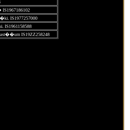
3
� IS1967186102
�ki. IS1977257000
i. IS1961158588
�ast��um IS19ZZ258248