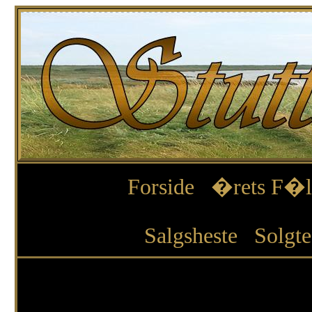
Forside
�rets F�l
Salgsheste
Solgte