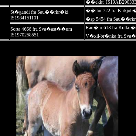
��ekkt IS19AB29033
��ttur 722 fra Kirkjub
St�gandi fra Sau��rkr�ki
IS1984151101
�sp 5454 fra Sau��rkr
Rau�ur 618 fra Kolku�s
Sorta 4666 fra Sva�ast��um
IS1970258551
V�xil-br�nka fra Sva