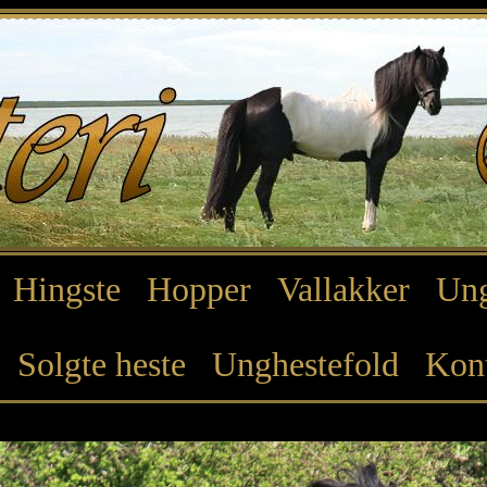
Hingste
Hopper
Vallakker
Ung
Solgte heste
Unghestefold
Kon