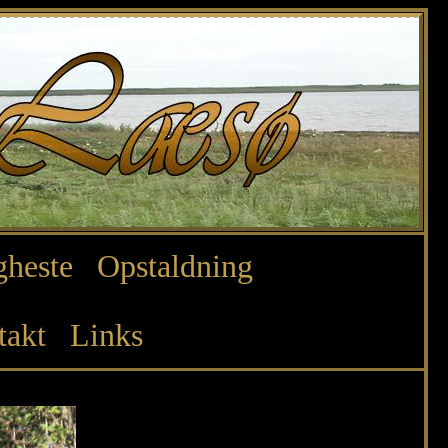
heste
Opstaldning
takt
Links