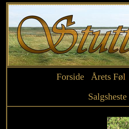
Forside
Årets Fø
l
Salgsheste