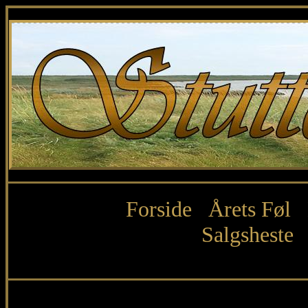
Forside
Årets Føl
Salgsheste