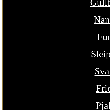
Gull
Nan
Fu
Slei
Sva
Fri
Pja