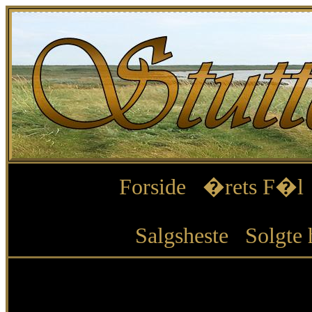
Forside
�rets F�l
Salgsheste
Solgte 