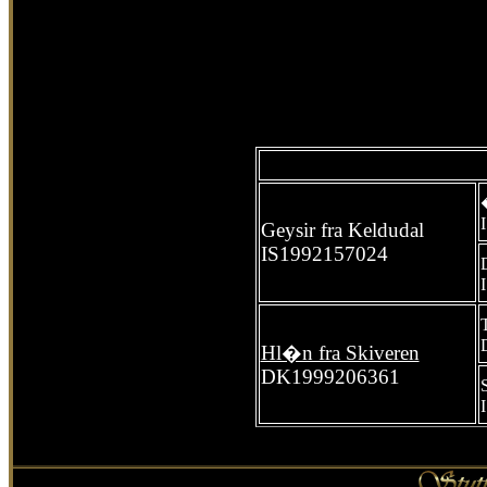
Geysir fra Keldudal
IS1992157024
Hl�n fra Skiveren
DK1999206361