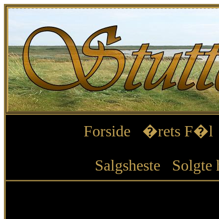
Forside
�rets F�l
Salgsheste
Solgte 