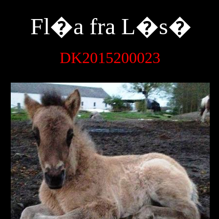
Fl�a fra L�s�
DK20
15200
023