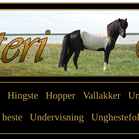
Hingste
Hopper
Vallakker
Un
 heste
Undervisning
Unghestefo