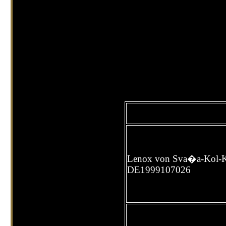
Lenox von Sva�a-Kol-K
DE1999107026