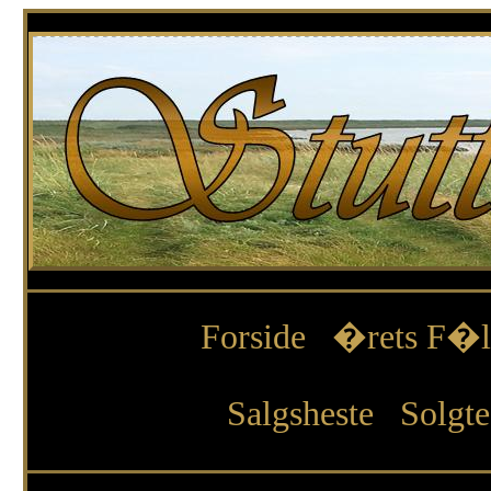
Forside
�rets F�l
Salgsheste
Solgte