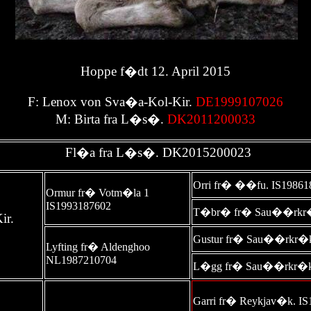
Hoppe f�dt 12. April 2015
F:
Lenox von Sva�a-Kol-Kir.
DE1999107026
M
:
B
irt
a fra L�s�.
DK
2011200033
Fl�a fra
L�s�
. DK2015200023
Orri fr� ��fu. IS1986
Ormur fr� Votm�la 1
IS1993187602
T�br� fr� Sau��rkr�k
ir.
Gustur fr� Sau��rkr�k
Lyfting fr� Aldenghoo
NL1987210704
L�gg fr� Sau��rkr�ki
Garri fr� Reykjav�k. I