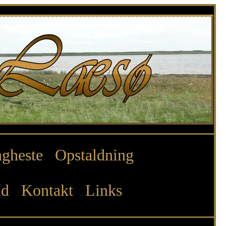
gheste
Opstaldning
ld
Kontakt
Links