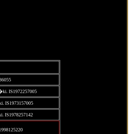
186055
i. IS1972257005
i. IS1973157005
. IS1978257142
S1998125220