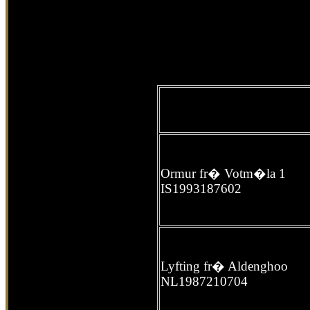
Ormur fr� Votm�la 1
IS1993187602
Lyfting fr� Aldenghoo
NL1987210704