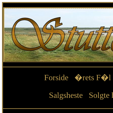
Forside
�rets F�l
Salgsheste
Solgte 