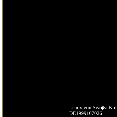
Lenox von Sva�a-Kol
DE1999107026