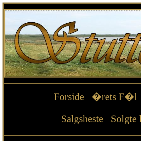
Forside
�rets F�l
Salgsheste
Solgte 