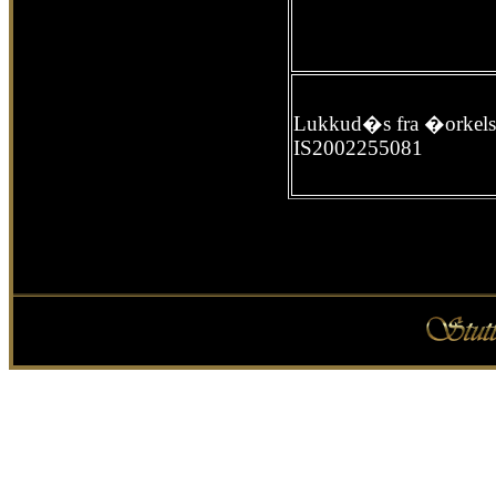
Lukkud�s fra �orkel
IS2002255081