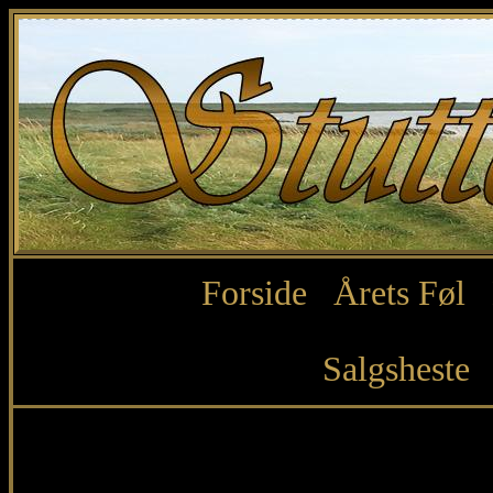
Forside
Årets Føl
Salgsheste