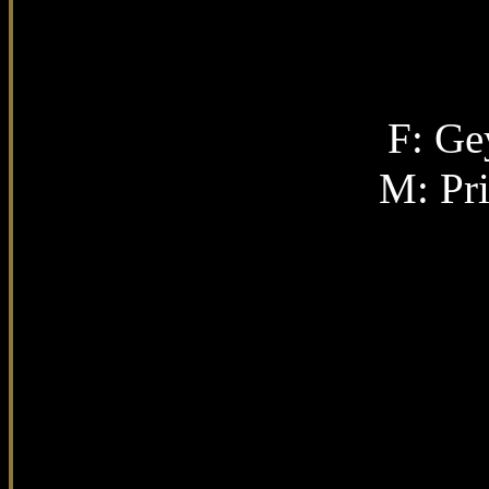
F: Ge
M: Pri