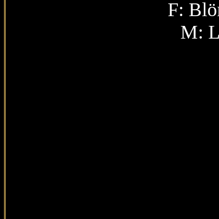
F: Blö
M: L